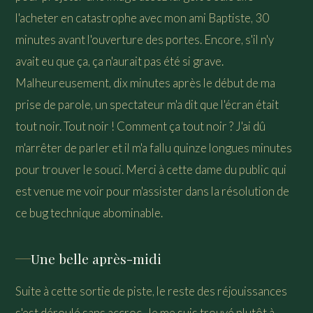
l'acheter en catastrophe avec mon ami Baptiste, 30
minutes avant l'ouverture des portes. Encore, s'il n'y
avait eu que ça, ça n'aurait pas été si grave.
Malheureusement, dix minutes après le début de ma
prise de parole, un spectateur m'a dit que l'écran était
tout noir. Tout noir ! Comment ça tout noir ? J'ai dû
m'arrêter de parler et il m'a fallu quinze longues minutes
pour trouver le souci. Merci à cette dame du public qui
est venue me voir pour m'assister dans la résolution de
ce bug technique abominable.
Une belle après-midi
Suite à cette sortie de piste, le reste des réjouissances
s'est déroulé sans accroc. Je me suis trouvé plutôt à